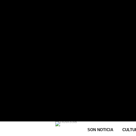
ICIPAL LLEVA EXPOSICIONES Y
 LA SALA DE ABORDAJE. CIUDAD...
C
SON NOTICIA
CULTU