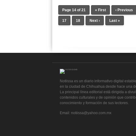
Page 14 of 21
« First
‹ Previous
17
18
Next ›
Last »
Notiissa es un diario informativo digital establ
en la ciudad de Chihuahua desde hace una d
La principal línea editorial está dirigida a divu
contenidos culturales y de opinión que contri
conocimiento y formación de sus lectores.
Email: notiissa@yahoo.com.mx