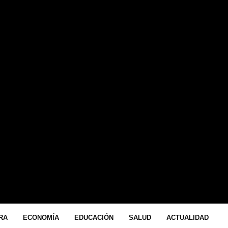
LA ASOCIACIÓN “MADRID FOR REFUGEES”. CIUDAD DE
HIHUAHUA.- LA ARTISTA PLÁSTICA CHIHUAHUENSE AMEL
IVETTE CHACÓN...
RA
ECONOMÍA
EDUCACIÓN
SALUD
ACTUALIDAD