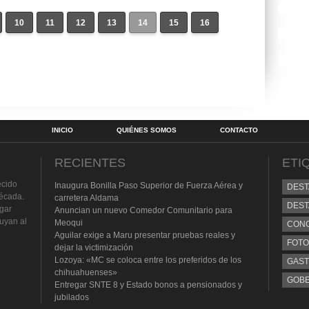
10
11
12
13
14
15
16
INICIO
QUIÉNES SOMOS
CONTACTO
RECIENTES
ETI
ecido
Inaugura Bonilla Paso Superior de Fuerza Aérea y
DES
écada.
carretera Aldama
DEST
lgar
Anuncian un nuevo Comedor Comunitario para
buyan al
Meoqui
CON
Aguilar exige a Maru presentar pruebas reales y
FOTO
dejar la victimización
Lozoya: «MC se coloca entre los preferidos de los
GAS
chihuahuenses»
GOB
Entregar SNTE 8 y Estado bonos a pensionados y
jubilados