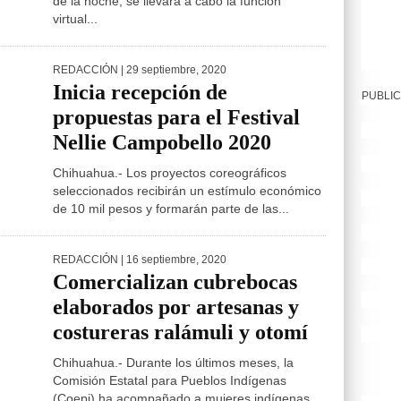
de la noche, se llevará a cabo la función
virtual...
REDACCIÓN
| 29 septiembre, 2020
Inicia recepción de
PUBLIC
propuestas para el Festival
Nellie Campobello 2020
Chihuahua.- Los proyectos coreográficos
seleccionados recibirán un estímulo económico
de 10 mil pesos y formarán parte de las...
REDACCIÓN
| 16 septiembre, 2020
Comercializan cubrebocas
elaborados por artesanas y
costureras ralámuli y otomí
Chihuahua.- Durante los últimos meses, la
Comisión Estatal para Pueblos Indígenas
(Coepi) ha acompañado a mujeres indígenas