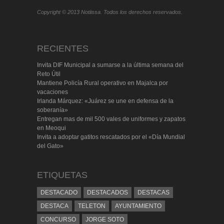
Copyright © 2013 Notiissa. Todos los derechos reservados.
RECIENTES
Invita DIF Municipal a sumarse a la última semana del
Reto Útil
Mantiene Policía Rural operativo en Majalca por
vacaciones
Irlanda Márquez: «Juárez se une en defensa de la
soberanía»
Entregan mas de mil 500 vales de uniformes y zapatos
en Meoqui
Invita a adoptar gatitos rescatados por el «Día Mundial
del Gato»
ETIQUETAS
DESTACADO
DESTACADOS
DESTACAS
DESTACA
TELETON
AYUNTAMIENTO
CONCURSO
JORGE SOTO