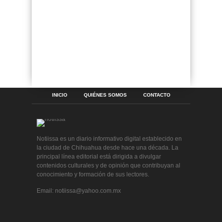
INICIO
QUIÉNES SOMOS
CONTACTO
Notiissa es un diario informativo digital establecido en
la ciudad de Chihuahua desde hace una década. La
principal línea editorial está dirigida a divulgar
contenidos culturales y de opinión que contribuyan al
conocimiento y formación de sus lectores.
Email: notiissa@yahoo.com.mx