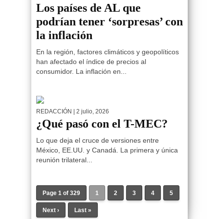
Los países de AL que
podrían tener ‘sorpresas’ con
la inflación
En la región, factores climáticos y geopolíticos
han afectado el índice de precios al
consumidor. La inflación en...
REDACCIÓN
| 2 julio, 2026
¿Qué pasó con el T-MEC?
Lo que deja el cruce de versiones entre
México, EE.UU. y Canadá. La primera y única
reunión trilateral...
Page 1 of 329
1
2
3
4
5
Next ›
Last »