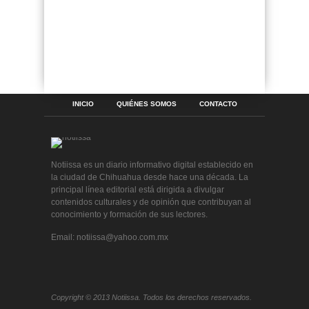
INICIO
QUIÉNES SOMOS
CONTACTO
Notiissa es un diario informativo digital establecido en
la ciudad de Chihuahua desde hace una década. La
principal línea editorial está dirigida a divulgar
contenidos culturales y de opinión que contribuyan al
conocimiento y formación de sus lectores.
Email: notiissa@yahoo.com.mx
Copyright © 2013 Notiissa. Todos los derechos reservados.