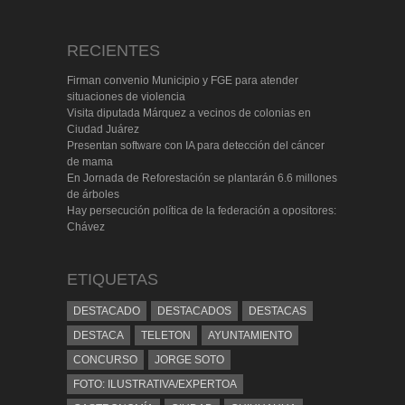
RECIENTES
Firman convenio Municipio y FGE para atender
situaciones de violencia
Visita diputada Márquez a vecinos de colonias en
Ciudad Juárez
Presentan software con IA para detección del cáncer
de mama
En Jornada de Reforestación se plantarán 6.6 millones
de árboles
Hay persecución política de la federación a opositores:
Chávez
ETIQUETAS
DESTACADO
DESTACADOS
DESTACAS
DESTACA
TELETON
AYUNTAMIENTO
CONCURSO
JORGE SOTO
FOTO: ILUSTRATIVA/EXPERTOA