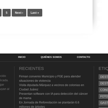
5
Next ›
Last »
INICIO
QUIÉNES SOMOS
CONTACTO
RECIENTES
ETI
ecido
Firman convenio Municipio y FGE para atender
DES
écada.
situaciones de violencia
DEST
lgar
Visita diputada Márquez a vecinos de colonias en
buyan al
Ciudad Juárez
CON
Presentan software con IA para detección del cáncer
FOTO
de mama
En Jornada de Reforestación se plantarán 6.6
GAS
millones de árboles