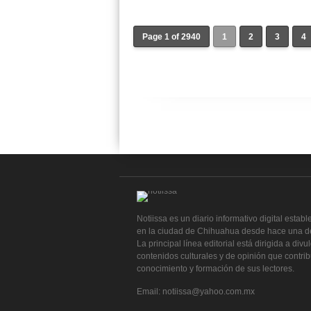
Page 1 of 2940
1
2
3
4
Notiissa es un diario informativo digital establ
en la ciudad de Chihuahua desde hace una d
La principal línea editorial está dirigida a divu
contenidos culturales y de opinión que contri
conocimiento y formación de sus lectores.
Email: notiissa@yahoo.com.mx