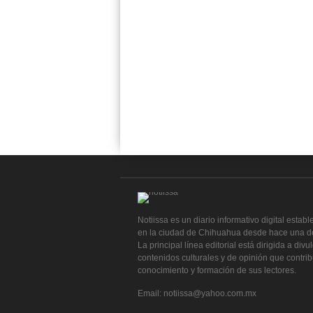
Notiissa es un diario informativo digital establ
en la ciudad de Chihuahua desde hace una d
La principal línea editorial está dirigida a divu
contenidos culturales y de opinión que contri
conocimiento y formación de sus lectores.
Email: notiissa@yahoo.com.mx