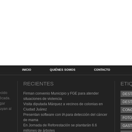
INICIO
QUIÉNES SOMOS
CONTACTO
RECIENTES
ETI
ecido
Firman convenio Municipio y FGE para atender
DES
écada.
situaciones de violencia
DEST
lgar
Visita diputada Márquez a vecinos de colonias en
buyan al
Ciudad Juárez
CON
Presentan software con IA para detección del cáncer
FOTO
de mama
En Jornada de Reforestación se plantarán 6.6
GAS
millones de árboles