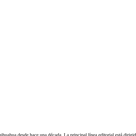
Chihuahua desde hace una década. La principal línea editorial está dirigi