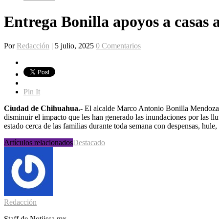
Entrega Bonilla apoyos a casas 
Por
Redacción
|
5 julio, 2025
0 Comentarios
Pin It
Ciudad de Chihuahua.-
El alcalde Marco Antonio Bonilla Mendoza, v
disminuir el impacto que les han generado las inundaciones por las l
estado cerca de las familias durante toda semana con despensas, hule, s
Artículos relacionados
Destacado
Redacción
Staff de Notiissa.mx