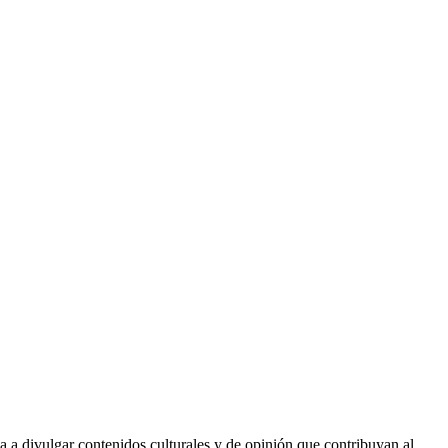
da a divulgar contenidos culturales y de opinión que contribuyan al