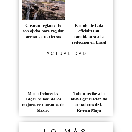
Crearán reglamento
Partido de Lula
con ejidos para regular
oficializa su
accesos a sus tierras
candidatura a la
reelección en Brasil
ACTUALIDAD
María Dolores by
Tulum recibe a la
Edgar Núñez, de los
nueva generación de
mejores restaurantes de
contadores de la
México
Riviera Maya
LO MÁS