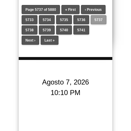
Page 5737 of 5880
« First
‹ Previous
5733
5734
5735
5736
5737
5738
5739
5740
5741
Next ›
Last »
Agosto 7, 2026
10:10 PM