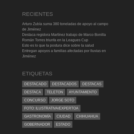
RECIENTES
Arturo Zubía suma 380 toneladas de apoyo al campo
de Jiménez
Destaca regidora Martínez trabajo de Marco Bonilla
Román Torres triunfa en la Leagues Cup
Esto es lo que la postura dice sobre la salud
Entregan apoyos a familias afectadas por lluvias en
Jiménez
ETIQUETAS
DESTACADO
DESTACADOS
DESTACAS
DESTACA
TELETON
AYUNTAMIENTO
CONCURSO
JORGE SOTO
FOTO: ILUSTRATIVA/EXPERTOA
GASTRONOMÍA
CIUDAD
CHIHUAHUA
GOBERNADOR
ESTADO