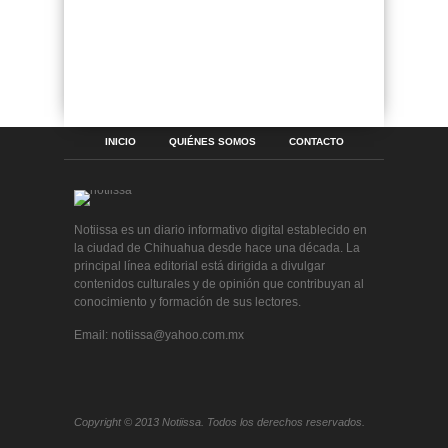
INICIO
QUIÉNES SOMOS
CONTACTO
Notiissa es un diario informativo digital establecido en
la ciudad de Chihuahua desde hace una década. La
principal línea editorial está dirigida a divulgar
contenidos culturales y de opinión que contribuyan al
conocimiento y formación de sus lectores.
Email: notiissa@yahoo.com.mx
Copyright © 2013 Notiissa. Todos los derechos reservados.