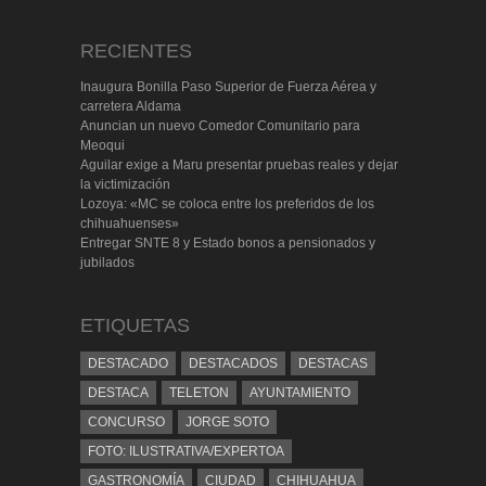
RECIENTES
Inaugura Bonilla Paso Superior de Fuerza Aérea y
carretera Aldama
Anuncian un nuevo Comedor Comunitario para
Meoqui
Aguilar exige a Maru presentar pruebas reales y dejar
la victimización
Lozoya: «MC se coloca entre los preferidos de los
chihuahuenses»
Entregar SNTE 8 y Estado bonos a pensionados y
jubilados
ETIQUETAS
DESTACADO
DESTACADOS
DESTACAS
DESTACA
TELETON
AYUNTAMIENTO
CONCURSO
JORGE SOTO
FOTO: ILUSTRATIVA/EXPERTOA
GASTRONOMÍA
CIUDAD
CHIHUAHUA