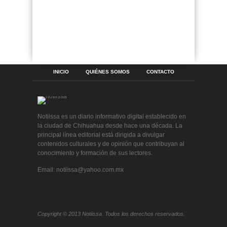
INICIO
QUIÉNES SOMOS
CONTACTO
Notiissa es un diario informativo digital establecido en
la ciudad de Chihuahua desde hace una década. La
principal línea editorial está dirigida a divulgar
contenidos culturales y de opinión que contribuyan al
conocimiento y formación de sus lectores.
Email: notiissa@yahoo.com.mx
Copyright © 2013 Notiissa. Todos los derechos reservados.