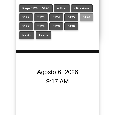
Page 5126 of 5876
« First
‹ Previous
5122
5123
5124
5125
5126
5127
5128
5129
5130
Next ›
Last »
Agosto 6, 2026
9:17 AM