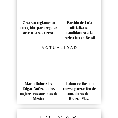
Crearán reglamento
Partido de Lula
con ejidos para regular
oficializa su
accesos a sus tierras
candidatura a la
reelección en Brasil
ACTUALIDAD
María Dolores by
Tulum recibe a la
Edgar Núñez, de los
nueva generación de
mejores restaurantes de
contadores de la
México
Riviera Maya
LO MÁS