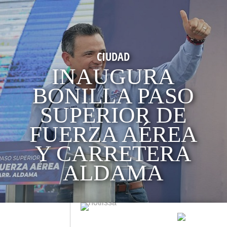
DAD
GURA
A PASO
IOR DE
 AÉREA
RETERA
AMA