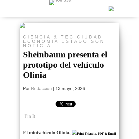
CIENCIA & TEC
CIUDAD
ECONOMÍA
ESTADO
SON
NOTICIA
Sheinbaum presenta el
prototipo del vehículo
Olinia
Por
Redacción
|
13 mayo, 2026
Pin It
El minivehículo Olinia,