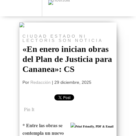
CIUDAD
ESTADO
NI
LECTORIS
SON NOTICIA
«En enero inician obras
del Plan de Justicia para
Cananea»: CS
Por
Redacción
|
29 diciembre, 2025
Pin It
* Entre las obras se
contempla un nuevo