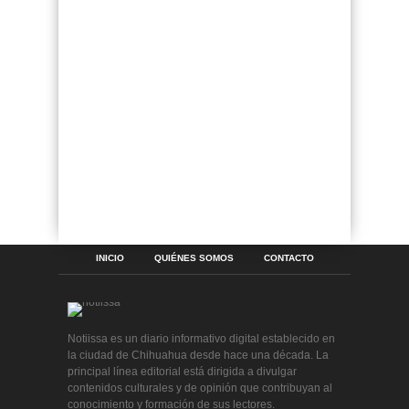
INICIO
QUIÉNES SOMOS
CONTACTO
Notiissa es un diario informativo digital establecido en
la ciudad de Chihuahua desde hace una década. La
principal línea editorial está dirigida a divulgar
contenidos culturales y de opinión que contribuyan al
conocimiento y formación de sus lectores.