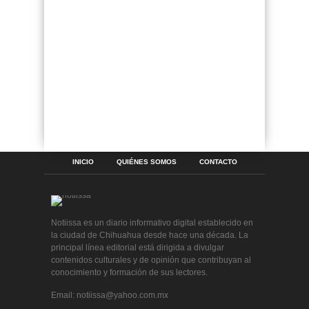
INICIO
QUIÉNES SOMOS
CONTACTO
Notiissa es un diario informativo digital establecido en
la ciudad de Chihuahua desde hace una década. La
principal línea editorial está dirigida a divulgar
contenidos culturales y de opinión que contribuyan al
conocimiento y formación de sus lectores.
Email: notiissa@yahoo.com.mx