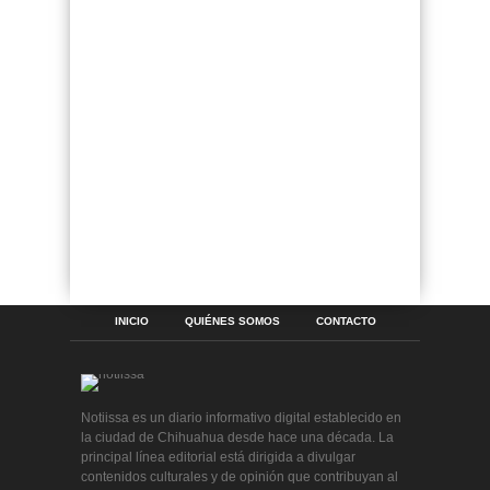
INICIO
QUIÉNES SOMOS
CONTACTO
Notiissa es un diario informativo digital establecido en
la ciudad de Chihuahua desde hace una década. La
principal línea editorial está dirigida a divulgar
contenidos culturales y de opinión que contribuyan al