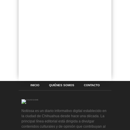
INICIO
QUIÉNES SOMOS
CONTACTO
Notiissa es un diario informativo digital establecido en
la ciudad de Chihuahua desde hace una década. La
principal línea editorial está dirigida a divulgar
contenidos culturales y de opinión que contribuyan al