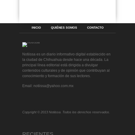
INICIO
QUIÉNES SOMOS
CONTACTO
Notiissa es un diario informativo digital establecido en
la ciudad de Chihuahua desde hace una década. La
principal línea editorial está dirigida a divulgar
contenidos culturales y de opinión que contribuyan al
conocimiento y formación de sus lectores.
Email: notiissa@yahoo.com.mx
Copyright © 2013 Notiissa. Todos los derechos reservados.
RECIENTES