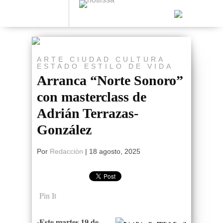
ARTE
CIUDAD
CULTURA
ESTADO
ESTILO DE VIDA
Arranca “Norte Sonoro”
con masterclass de
Adrián Terrazas-
González
Por
Redacción
|
18 agosto, 2025
Pin It
-Este martes 19 de