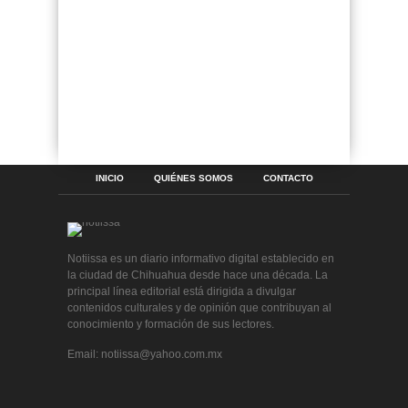
INICIO
QUIÉNES SOMOS
CONTACTO
Notiissa es un diario informativo digital establecido en
la ciudad de Chihuahua desde hace una década. La
principal línea editorial está dirigida a divulgar
contenidos culturales y de opinión que contribuyan al
conocimiento y formación de sus lectores.
Email: notiissa@yahoo.com.mx