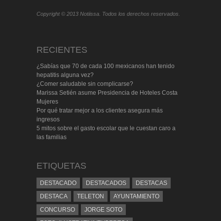
Copyright © 2013 Notiissa. Todos los derechos reservados.
RECIENTES
¿Sabías que 70 de cada 100 mexicanos han tenido
hepatitis alguna vez?
¿Comer saludable sin complicarse?
Marissa Setién asume Presidencia de Hoteles Costa
Mujeres
Por qué tratar mejor a los clientes asegura más
ingresos
5 mitos sobre el gasto escolar que le cuestan caro a
las familias
ETIQUETAS
DESTACADO
DESTACADOS
DESTACAS
DESTACA
TELETON
AYUNTAMIENTO
CONCURSO
JORGE SOTO