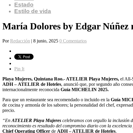
Estado
Estilo de vida
María Dolores by Edgar Núñez
Por
Redacción
|
8 junio, 2025
0 Comentarios
Pin It
Playa Mujeres, Quintana Roo.- ATELIER Playa Mujeres,
el All
ADH –
ATELIER de Hoteles
, anunció que, por segundo año consec
internacionalmente reconocida
Guía MICHELIN
2025.
Para que un restaurante sea recomendado o incluido en la
Guía MI
de cocina y armonía de los sabores; la personalidad del chef, expresada
precio.
“
En
ATELIER Playa Mujeres
celebramos con orgullo la inclusión 
reconocimiento es resultado del compromiso diario con la excelencia 
Chief Operating Officer
de
ADH – ATELIER de Hoteles
.