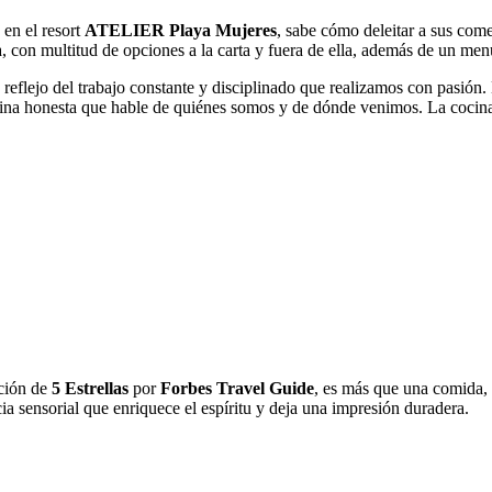
o en el resort
ATELIER Playa Mujeres
, sabe cómo deleitar a sus co
, con multitud de opciones a la carta y fuera de ella, además de un men
ejo del trabajo constante y disciplinado que realizamos con pasión. E
na honesta que hable de quiénes somos y de dónde venimos. La cocina no
ación de
5 Estrellas
por
Forbes Travel Guide
, es más que una comida, 
a sensorial que enriquece el espíritu y deja una impresión duradera.