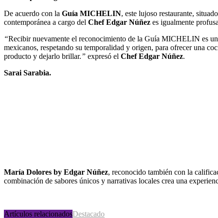
De acuerdo con la
Guía MICHELIN
, este lujoso restaurante, situad
contemporánea a cargo del
Chef Edgar Núñez
es igualmente profusa
“
Recibir nuevamente el reconocimiento de la Guía MICHELIN es un refl
mexicanos, respetando su temporalidad y origen, para ofrecer una coci
producto y dejarlo brillar.
”
expresó el
Chef Edgar Núñez
.
Sarai Sarabia.
María Dolores by Edgar Núñez
, reconocido también con la calific
combinación de sabores únicos y narrativas locales crea una experienci
Artículos relacionados
Destacado