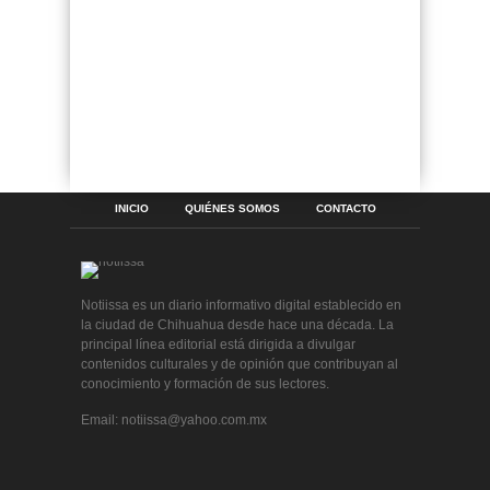
INICIO
QUIÉNES SOMOS
CONTACTO
Notiissa es un diario informativo digital establecido en
la ciudad de Chihuahua desde hace una década. La
principal línea editorial está dirigida a divulgar
contenidos culturales y de opinión que contribuyan al
conocimiento y formación de sus lectores.
Email: notiissa@yahoo.com.mx