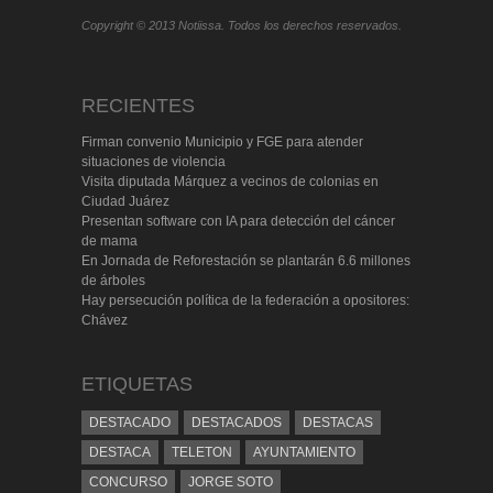
Copyright © 2013 Notiissa. Todos los derechos reservados.
RECIENTES
Firman convenio Municipio y FGE para atender
situaciones de violencia
Visita diputada Márquez a vecinos de colonias en
Ciudad Juárez
Presentan software con IA para detección del cáncer
de mama
En Jornada de Reforestación se plantarán 6.6 millones
de árboles
Hay persecución política de la federación a opositores:
Chávez
ETIQUETAS
DESTACADO
DESTACADOS
DESTACAS
DESTACA
TELETON
AYUNTAMIENTO
CONCURSO
JORGE SOTO