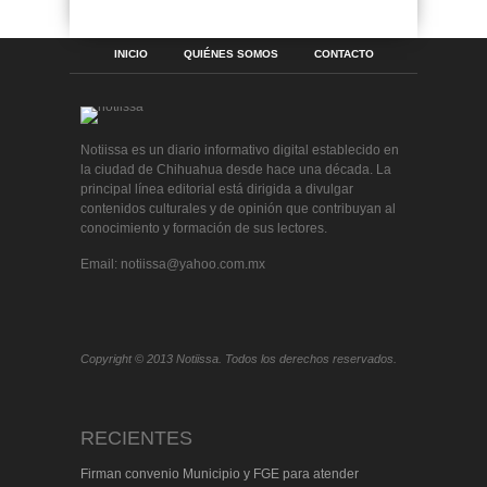
INICIO
QUIÉNES SOMOS
CONTACTO
Notiissa es un diario informativo digital establecido en
la ciudad de Chihuahua desde hace una década. La
principal línea editorial está dirigida a divulgar
contenidos culturales y de opinión que contribuyan al
conocimiento y formación de sus lectores.
Email: notiissa@yahoo.com.mx
Copyright © 2013 Notiissa. Todos los derechos reservados.
RECIENTES
Firman convenio Municipio y FGE para atender