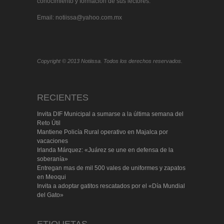
conocimiento y formación de sus lectores.
Email: notiissa@yahoo.com.mx
Copyright © 2013 Notiissa. Todos los derechos reservados.
RECIENTES
Invita DIF Municipal a sumarse a la última semana del
Reto Útil
Mantiene Policía Rural operativo en Majalca por
vacaciones
Irlanda Márquez: «Juárez se une en defensa de la
soberanía»
Entregan mas de mil 500 vales de uniformes y zapatos
en Meoqui
Invita a adoptar gatitos rescatados por el «Día Mundial
del Gato»