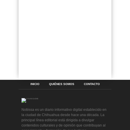
INICIO
QUIÉNES SOMOS
CONTACTO
Notiissa es un diario informativo digital establecido en
la ciudad de Chihuahua desde hace una década. La
principal línea editorial está dirigida a divulgar
contenidos culturales y de opinión que contribuyan al