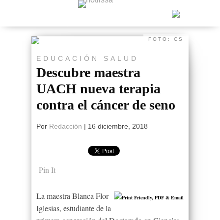
FOTO: CS
EDUCACIÓN
SALUD
Descubre maestra
UACH nueva terapia
contra el cáncer de seno
Por
Redacción
|
16 diciembre, 2018
Pin It
La maestra Blanca Flor
Iglesias, estudiante de la