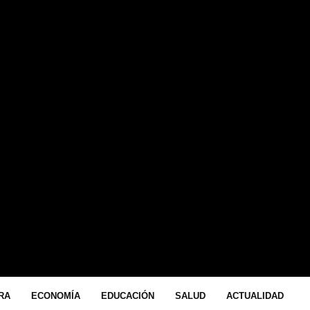
SILVIA MADRID A. CIUDAD DE CHIHUAHUA.- EL PUENTE
ATIRANTADO QUE CONSTRUYE EL MUNICIPIO EN LA...
RA
ECONOMÍA
EDUCACIÓN
SALUD
ACTUALIDAD