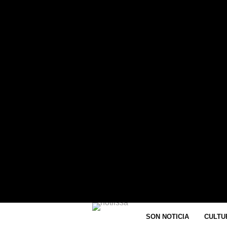
RENTE AL INTER MIAMI. CIUDAD DE
STITUTO MUNICIPAL...
SON NOTICIA
CULTU