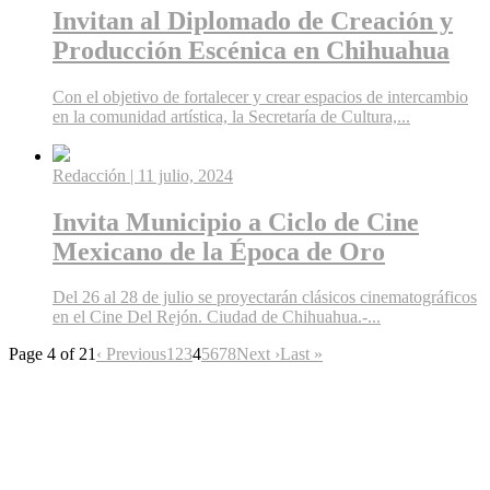
Invitan al Diplomado de Creación y
Producción Escénica en Chihuahua
Con el objetivo de fortalecer y crear espacios de intercambio
en la comunidad artística, la Secretaría de Cultura,...
Redacción
| 11 julio, 2024
Invita Municipio a Ciclo de Cine
Mexicano de la Época de Oro
Del 26 al 28 de julio se proyectarán clásicos cinematográficos
en el Cine Del Rejón. Ciudad de Chihuahua.-...
Page 4 of 21
‹ Previous
1
2
3
4
5
6
7
8
Next ›
Last »