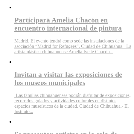
Participará Amelia Chacón en
encuentro internacional de pintura
Madrid. El evento tendrá como sede las instalaciones de la
asociación “Madrid for Refugees”. Ciudad de Chihuahua.- La
artista plástica chihuahuense Amelia Ivette Chacón...
Invitan a visitar las exposiciones de
los museos municipales
-Las familias chihuahuenses podrán disfrutar de exposiciones,
recorridos guiados y actividades culturales en distintos
espacios museísticos de la ciudad. Ciudad de Chihuahua.- El
Instituto...