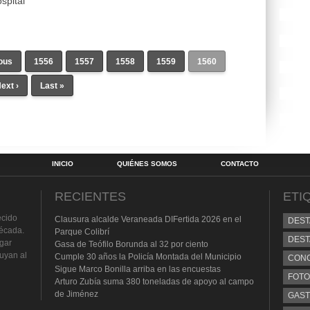
spital
ious
1556
1557
1558
1559
1560
ext ›
Last »
INICIO
QUIÉNES SOMOS
CONTACTO
RECIENTES
ETI
ecido
Clausura alcalde Veraneada DIFertida 2026 en el
DES
écada.
Parque Colibrí
DEST
lgar
Gasa de Teófilo Borunda al 32 por ciento
buyan al
Cumple 30 años la Policía Montada del Municipio
CON
Sigue Marco Bonilla arriba en las encuestas
FOTO
Arturo Zubía suma 380 toneladas de apoyo al campo
de Jiménez
GAS