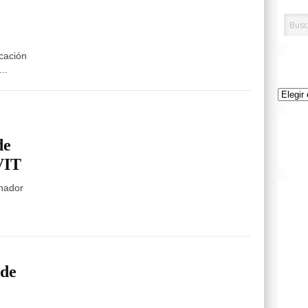
ucación
..
Archivo
de
VIT
inador
 de