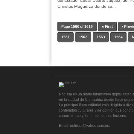
del Estado, César Duarte Jáquez, del Ho
Christus Muguerza donde se...
Page 1560 of 1619
« First
‹ Prev
1561
1562
1563
1564
N
Notiissa es un diario informativo digital establ
en la ciudad de Chihuahua desde hace una d
La principal línea editorial está dirigida a divu
contenidos culturales y de opinión que contri
conocimiento y formación de sus lectores.
Email: notiissa@yahoo.com.mx