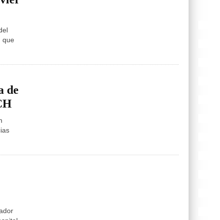
del
ó que
a de
ACH
n
ias
nador