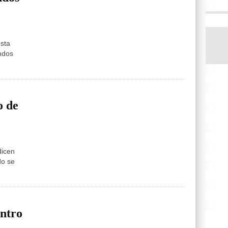
sta
ndos
o de
dicen
do se
ntro