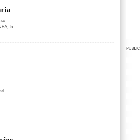
aria
 se
NEA, la
PUBLIC
el
avier