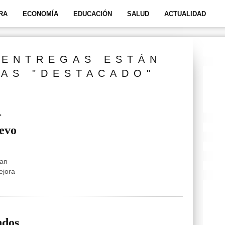
RA
ECONOMÍA
EDUCACIÓN
SALUD
ACTUALIDAD
 ENTREGAS ESTÁN
AS "DESTACADO"
r
uevo
ran
ejora
ndos