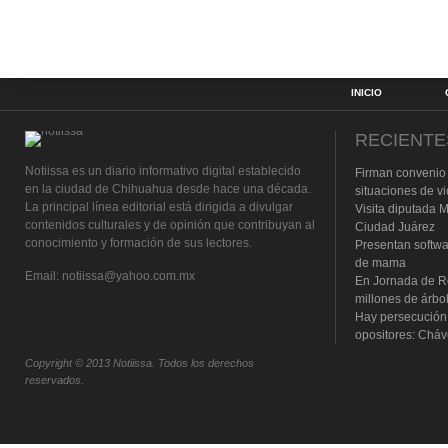
INICIO
RECIENTE
Notiissa es un diario informativo digital establecido
Firman convenio
en la ciudad de Chihuahua desde hace una década.
situaciones de vi
La principal línea editorial está dirigida a divulgar
Visita diputada 
contenidos culturales y de opinión que contribuyan al
Ciudad Juárez
conocimiento y formación de sus lectores.
Presentan softwa
de mama
Email: notiissa@yahoo.com.mx
En Jornada de Re
millones de árbo
Hay persecución p
opositores: Chá
Copyright © 2013 Notiissa. Todos los derechos
reservados.