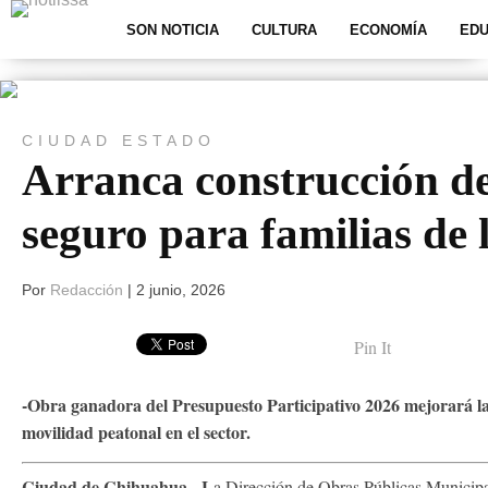
SON NOTICIA
CULTURA
ECONOMÍA
EDU
CIUDAD
ESTADO
Arranca construcción de
seguro para familias de 
Por
Redacción
|
2 junio, 2026
Pin It
-Obra ganadora del Presupuesto Participativo 2026 mejorará l
movilidad peatonal en el sector.
Ciudad de Chihuahua.- L
a Dirección de Obras Públicas Municipal