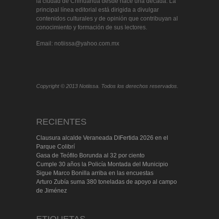
la ciudad de Chihuahua desde hace una década. La
principal línea editorial está dirigida a divulgar
contenidos culturales y de opinión que contribuyan al
conocimiento y formación de sus lectores.
Email: notiissa@yahoo.com.mx
Copyright © 2013 Notiissa. Todos los derechos reservados.
RECIENTES
Clausura alcalde Veraneada DIFertida 2026 en el
Parque Colibrí
Gasa de Teófilo Borunda al 32 por ciento
Cumple 30 años la Policía Montada del Municipio
Sigue Marco Bonilla arriba en las encuestas
Arturo Zubía suma 380 toneladas de apoyo al campo
de Jiménez