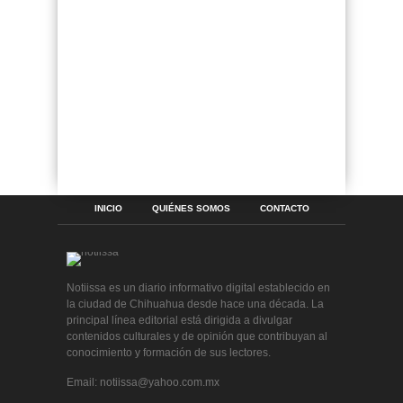
INICIO
QUIÉNES SOMOS
CONTACTO
Notiissa es un diario informativo digital establecido en
la ciudad de Chihuahua desde hace una década. La
principal línea editorial está dirigida a divulgar
contenidos culturales y de opinión que contribuyan al
conocimiento y formación de sus lectores.
Email: notiissa@yahoo.com.mx