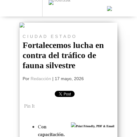
CIUDAD
ESTADO
Fortalecemos lucha en
contra del tráfico de
fauna silvestre
Por
Redacción
|
17 mayo, 2026
Pin It
on
C
capacitación.