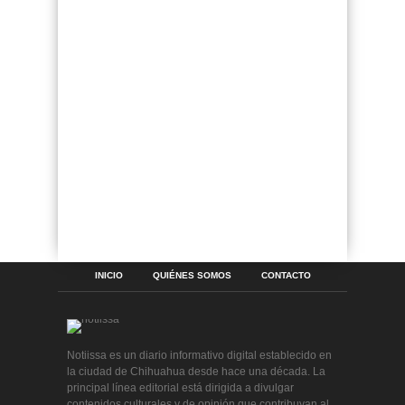
INICIO
QUIÉNES SOMOS
CONTACTO
Notiissa es un diario informativo digital establecido en
la ciudad de Chihuahua desde hace una década. La
principal línea editorial está dirigida a divulgar
contenidos culturales y de opinión que contribuyan al