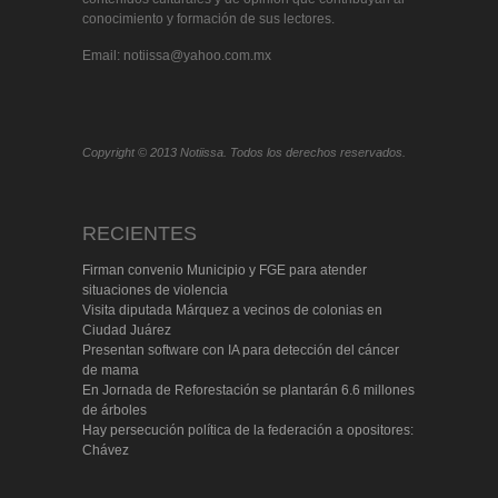
conocimiento y formación de sus lectores.
Email: notiissa@yahoo.com.mx
Copyright © 2013 Notiissa. Todos los derechos reservados.
RECIENTES
Firman convenio Municipio y FGE para atender
situaciones de violencia
Visita diputada Márquez a vecinos de colonias en
Ciudad Juárez
Presentan software con IA para detección del cáncer
de mama
En Jornada de Reforestación se plantarán 6.6 millones
de árboles
Hay persecución política de la federación a opositores:
Chávez