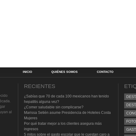
INICIO
QUIÉNES SOMOS
CONTACTO
RECIENTES
ETI
ecido
¿Sabías que 70 de cada 100 mexicanos han tenido
DES
écada.
hepatitis alguna vez?
DEST
lgar
¿Comer saludable sin complicarse?
buyan al
Marissa Setién asume Presidencia de Hoteles Costa
CON
Mujeres
FOTO
Por qué tratar mejor a los clientes asegura más
ingresos
GAS
5 mitos sobre el gasto escolar que le cuestan caro a