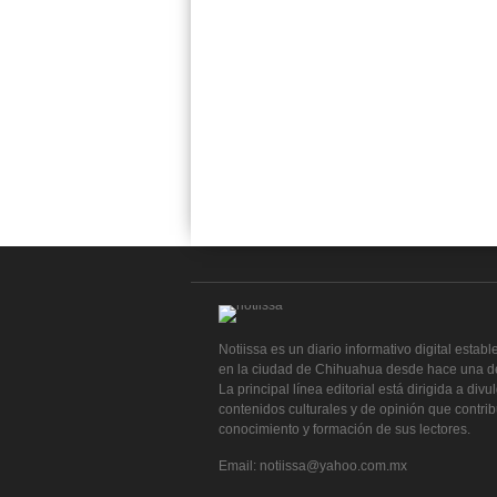
Notiissa es un diario informativo digital establ
en la ciudad de Chihuahua desde hace una d
La principal línea editorial está dirigida a divu
contenidos culturales y de opinión que contri
conocimiento y formación de sus lectores.
Email: notiissa@yahoo.com.mx