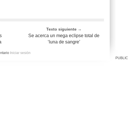
Texto siguiente →
s
Se acerca un mega eclipse total de
a
‘luna de sangre’
entario
Iniciar sesión
PUBLIC