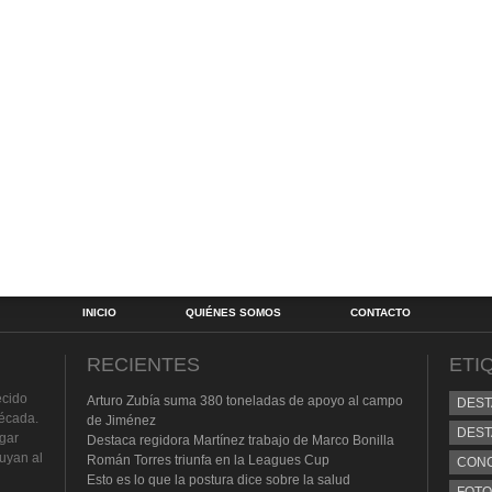
INICIO
QUIÉNES SOMOS
CONTACTO
RECIENTES
ETI
ecido
Arturo Zubía suma 380 toneladas de apoyo al campo
DES
écada.
de Jiménez
DEST
lgar
Destaca regidora Martínez trabajo de Marco Bonilla
buyan al
Román Torres triunfa en la Leagues Cup
CON
Esto es lo que la postura dice sobre la salud