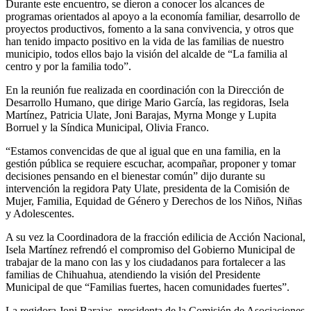
Durante este encuentro, se dieron a conocer los alcances de
programas orientados al apoyo a la economía familiar, desarrollo de
proyectos productivos, fomento a la sana convivencia, y otros que
han tenido impacto positivo en la vida de las familias de nuestro
municipio, todos ellos bajo la visión del alcalde de “La familia al
centro y por la familia todo”.
En la reunión fue realizada en coordinación con la Dirección de
Desarrollo Humano, que dirige Mario García, las regidoras, Isela
Martínez, Patricia Ulate, Joni Barajas, Myrna Monge y Lupita
Borruel y la Síndica Municipal, Olivia Franco.
“Estamos convencidas de que al igual que en una familia, en la
gestión pública se requiere escuchar, acompañar, proponer y tomar
decisiones pensando en el bienestar común” dijo durante su
intervención la regidora Paty Ulate, presidenta de la Comisión de
Mujer, Familia, Equidad de Género y Derechos de los Niños, Niñas
y Adolescentes.
A su vez la Coordinadora de la fracción edilicia de Acción Nacional,
Isela Martínez refrendó el compromiso del Gobierno Municipal de
trabajar de la mano con las y los ciudadanos para fortalecer a las
familias de Chihuahua, atendiendo la visión del Presidente
Municipal de que “Familias fuertes, hacen comunidades fuertes”.
La regidora Joni Barajas, presidenta de la Comisión de Asociaciones