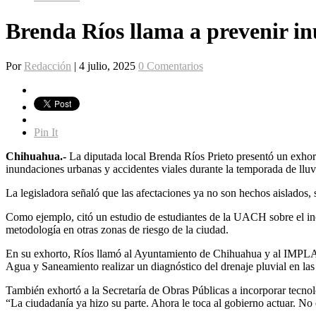
Brenda Ríos llama a prevenir i
Por
Redacción
|
4 julio, 2025
0 Comentarios
Pin It
Chihuahua.-
La diputada local Brenda Ríos Prieto presentó un exhor
inundaciones urbanas y accidentes viales durante la temporada de lluv
La legisladora señaló que las afectaciones ya no son hechos aislados, 
Como ejemplo, citó un estudio de estudiantes de la UACH sobre el inc
metodología en otras zonas de riesgo de la ciudad.
En su exhorto, Ríos llamó al Ayuntamiento de Chihuahua y al IMPLAN a
Agua y Saneamiento realizar un diagnóstico del drenaje pluvial en las 
También exhortó a la Secretaría de Obras Públicas a incorporar tecnol
“La ciudadanía ya hizo su parte. Ahora le toca al gobierno actuar. No