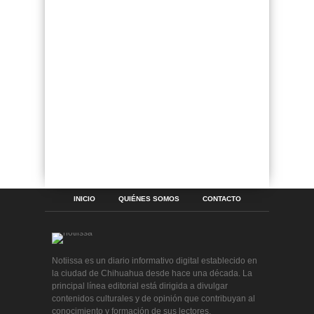
INICIO
QUIÉNES SOMOS
CONTACTO
Notiissa es un diario informativo digital establecido en
la ciudad de Chihuahua desde hace una década. La
principal línea editorial está dirigida a divulgar
contenidos culturales y de opinión que contribuyan al
conocimiento y formación de sus lectores.