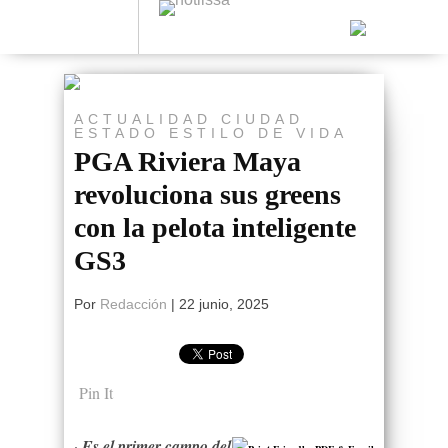
ACTUALIDAD
CIUDAD
ESTADO
ESTILO DE VIDA
PGA Riviera Maya
revoluciona sus greens
con la pelota inteligente
GS3
Por
Redacción
|
22 junio, 2025
Pin It
·
Es el primer campo del