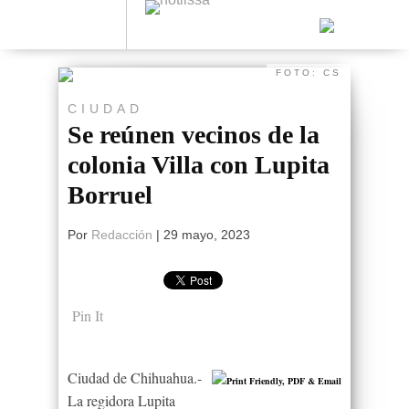
FOTO: CS
CIUDAD
Se reúnen vecinos de la
colonia Villa con Lupita
Borruel
Por
Redacción
|
29 mayo, 2023
Pin It
Ciudad de Chihuahua.-
La regidora Lupita