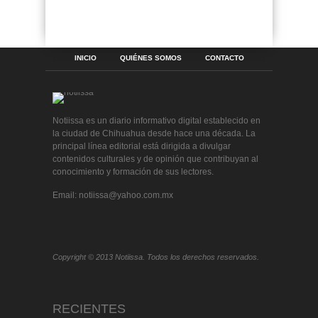
INICIO
QUIÉNES SOMOS
CONTACTO
Notiissa es un diario informativo digital establecido en
la ciudad de Chihuahua desde hace una década. La
principal línea editorial está dirigida a divulgar
contenidos culturales y de opinión que contribuyan al
conocimiento y formación de sus lectores.
Email: notiissa@yahoo.com.mx
Copyright © 2013 Notiissa. Todos los derechos reservados.
RECIENTES