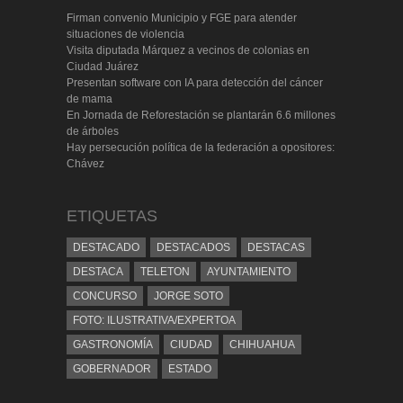
Firman convenio Municipio y FGE para atender
situaciones de violencia
Visita diputada Márquez a vecinos de colonias en
Ciudad Juárez
Presentan software con IA para detección del cáncer
de mama
En Jornada de Reforestación se plantarán 6.6 millones
de árboles
Hay persecución política de la federación a opositores:
Chávez
ETIQUETAS
DESTACADO
DESTACADOS
DESTACAS
DESTACA
TELETON
AYUNTAMIENTO
CONCURSO
JORGE SOTO
FOTO: ILUSTRATIVA/EXPERTOA
GASTRONOMÍA
CIUDAD
CHIHUAHUA
GOBERNADOR
ESTADO