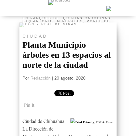
FOTO: CS/COLOCARON LA PLANTACIÓN
EN PARQUES DE: QUINTAS CAROLINAS,
SAN ANTONIO, MINERALES, PONCE DE
LEÓN Y REAL DE MINAS.
CIUDAD
Planta Municipio
árboles en 13 espacios al
norte de la ciudad
Por
Redacción
|
20 agosto, 2020
Pin It
Ciudad de Chihuahua.-
La Dirección de