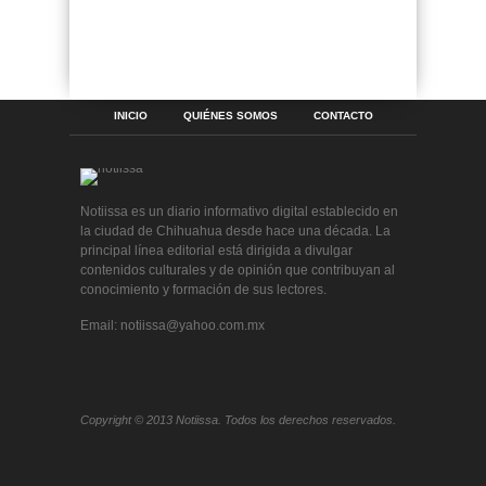
INICIO
QUIÉNES SOMOS
CONTACTO
Notiissa es un diario informativo digital establecido en
la ciudad de Chihuahua desde hace una década. La
principal línea editorial está dirigida a divulgar
contenidos culturales y de opinión que contribuyan al
conocimiento y formación de sus lectores.
Email: notiissa@yahoo.com.mx
Copyright © 2013 Notiissa. Todos los derechos reservados.