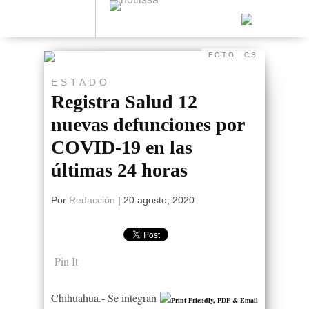
FOTO: CS
ESTADO
Registra Salud 12
nuevas defunciones por
COVID-19 en las
últimas 24 horas
Por
Redacción
|
20 agosto, 2020
Pin It
Chihuahua.- Se integran