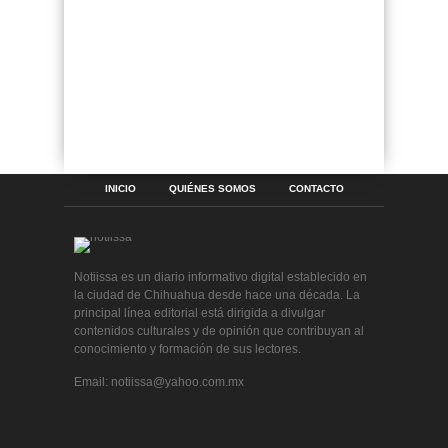
INICIO
QUIÉNES SOMOS
CONTACTO
Notiissa es un diario informativo digital establecido en
la ciudad de Chihuahua desde hace una década. La
principal línea editorial está dirigida a divulgar
contenidos culturales y de opinión que contribuyan al
conocimiento y formación de sus lectores.
Email: notiissa@yahoo.com.mx