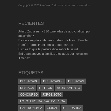
Copyright © 2013 Notiissa. Todos los derechos reservados.
RECIENTES
Arturo Zubía suma 380 toneladas de apoyo al campo
de Jiménez
Destaca regidora Martínez trabajo de Marco Bonilla
Román Torres triunfa en la Leagues Cup
Esto es lo que la postura dice sobre la salud
Entregan apoyos a familias afectadas por lluvias en
Jiménez
ETIQUETAS
DESTACADO
DESTACADOS
DESTACAS
DESTACA
TELETON
AYUNTAMIENTO
CONCURSO
JORGE SOTO
FOTO: ILUSTRATIVA/EXPERTOA
GASTRONOMÍA
CIUDAD
CHIHUAHUA