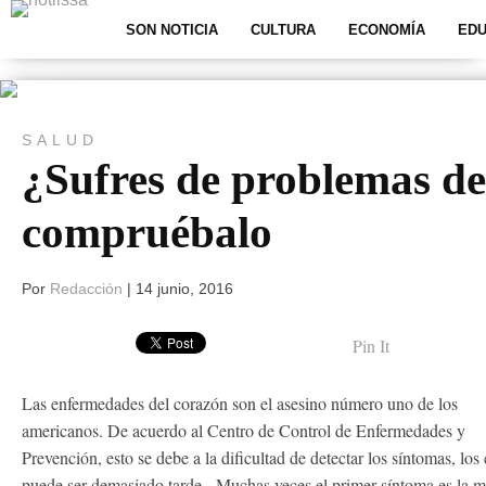
SON NOTICIA
CULTURA
ECONOMÍA
EDU
SALUD
¿Sufres de problemas de
compruébalo
Por
Redacción
|
14 junio, 2016
Pin It
Las enfermedades del corazón son el asesino número uno de los
americanos. De acuerdo al Centro de Control de Enfermedades y
Prevención, esto se debe a la dificultad de detectar los síntomas, lo
puede ser demasiado tarde. Muchas veces el primer síntoma es la mu